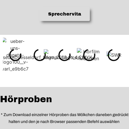
Sprechervita
Hörproben
* Zum Download einzelner H
ö
rproben das W
ö
lkchen daneben gedrückt
halten und den je nach Browser passenden Befehl ausw
ä
hlen